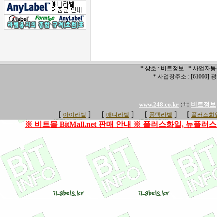
* 상호 : 비트정보 * 사업자등록번
* 사업장주소 : [6106
:+:
www.248.co.kr
비트정보
[
]
[
]
[
]
[
아이라벨
애니라벨
폼텍라벨
플러스화일
※ 비트몰 BitMall.net 판매 안내 ※ 플러스화일, 뉴