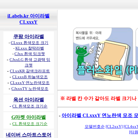
iLabels.kr 아이라벨
CLxxxY
쿠팡 아이라벨
-
CLxxx 흰색모조 크기
-
KLxxx 찰딱라벨
-
CJxx 흰색 잉크젯
-
CJxxLG 흰색 고광택 잉
크젯
-
CLxxKR 갈색크라프트
-
CLxxxB 하늘색모조
-
CLxxxY 연노란색모조
-
CJxxxTY 노란색모조
※ 라벨 칸 수가 같아도 라벨 크기나
옥션 아이라벨
-
CL 흰색모조 크기순
-
아이라벨 CLxxxY 연노란색 모조
G마켓 아이라벨
-
CL 흰색모조 크기순
모델번호순
[CL2xxY]
[CL4xx
[타원
네이버 스마트스토어