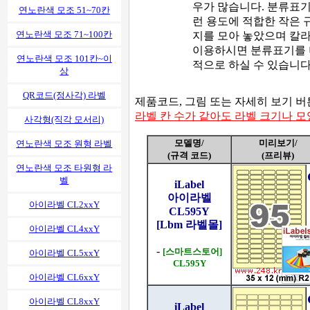
우가 많습니다. 분류표기
연노란색 모조 51~70칸
런 용도에 적합한 작은 
연노란색 모조 71~100칸
지를 모아 놓았으며 칼
이용하시면 분류표기를 
연노란색 모조 101칸~이
적으로 하실 수 있습니다
상
QR코드(정사각) 라벨
제품코드, 그림 또는 자세히 보기 
라벨 칸 수가 같아도 라벨 크기나 
사각형(직각 모서리)
모델명/
미리보기/
연노란색 모조 원형 라벨
(규격 코드)
(프리뷰)
연노란색 모조 타원형 라
벨
iLabel
아이라벨
아이라벨 CL2xxY
CL595Y
[Lbm 라벨몰]
아이라벨 CL4xxY
-
[스마트스토어]
아이라벨 CL5xxY
CL595Y
아이라벨 CL6xxY
아이라벨 CL8xxY
iLabel