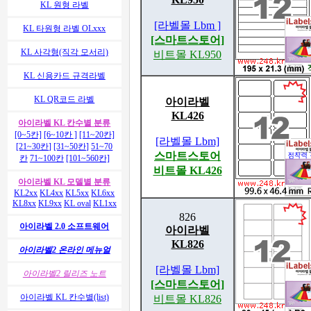
KL 원형 라벨
[라벨몰 Lbm ]
KL 타원형 라벨 OLxxx
[스마트스토어]
KL 사각형(직각 모서리)
비트몰 KL950
KL 신용카드 규격라벨
KL QR코드 라벨
아이라벨
KL426
아이라벨 KL 칸수별 분류
[0~5칸]
[6~10칸 ]
[11~20칸]
[라벨몰 Lbm]
[21~30칸]
[31~50칸]
51~70
스마트스토어
칸
71~100칸
[101~560칸]
비트몰 KL426
아이라벨 KL 모델별 분류
KL2xx
KL4xx
KL5xx
KL6xx
KL8xx
KL9xx
KL oval
KL1xx
826
아이라벨 2.0 소프트웨어
아이라벨
KL826
아이라벨2 온라인 메뉴얼
[라벨몰 Lbm]
아이라벨2 릴리즈 노트
[스마트스토어]
아이라벨 KL 칸수별(list)
비트몰 KL826