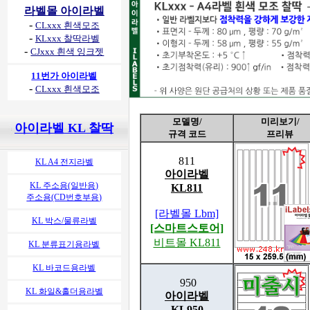
라벨몰 아이라벨
-
CLxxx 흰색모조
-
KLxxx 찰딱라벨
-
CJxxx 흰색 잉크젯
11번가 아이라벨
-
CLxxx 흰색모조
모델명/
미리보기/
아이라벨 KL 찰딱
규격 코드
프리뷰
811
KL A4 전지라벨
아이라벨
KL 주소용(일반용)
KL811
주소용(CD번호부용)
[라벨몰 Lbm]
KL 박스/물류라벨
[스마트스토어]
비트몰 KL811
KL 분류표기용라벨
KL 바코드용라벨
950
KL 화일&홀더용라벨
아이라벨
KL950