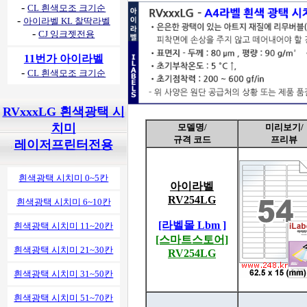
-
CL 흰색모조 크기순
-
아이라벨 KL 찰딱라벨
-
CJ 잉크젯전용
11번가 아이라벨
-
CL 흰색모조 크기순
RVxxxLG 흰색광택 시
치미
모델명/
미리보기/
규격 코드
프리뷰
레이저프린터전용
흰색광택 시치미 0~5칸
아이라벨
RV254LG
흰색광택 시치미 6~10칸
[라벨몰 Lbm ]
흰색광택 시치미 11~20칸
[스마트스토어]
흰색광택 시치미 21~30칸
RV254LG
흰색광택 시치미 31~50칸
흰색광택 시치미 51~70칸